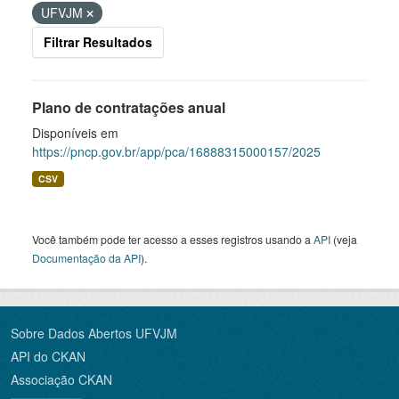
UFVJM
Filtrar Resultados
Plano de contratações anual
Disponíveis em
https://pncp.gov.br/app/pca/16888315000157/2025
CSV
Você também pode ter acesso a esses registros usando a
API
(veja
Documentação da API
).
Sobre Dados Abertos UFVJM
API do CKAN
Associação CKAN