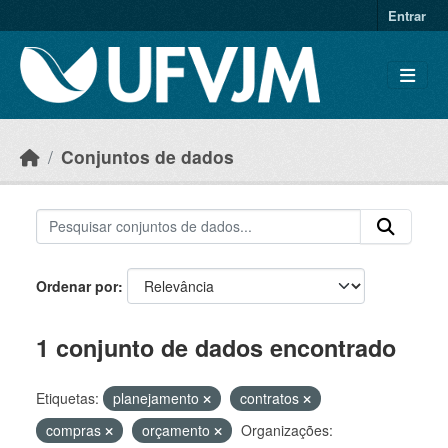
Skip to main content
Entrar
Conjuntos de dados
Ordenar por
1 conjunto de dados encontrado
Etiquetas:
planejamento
contratos
compras
orçamento
Organizações: