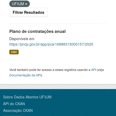
UFVJM
Filtrar Resultados
Plano de contratações anual
Disponíveis em
https://pncp.gov.br/app/pca/16888315000157/2025
CSV
Você também pode ter acesso a esses registros usando a
API
(veja
Documentação da API
).
Sobre Dados Abertos UFVJM
API do CKAN
Associação CKAN