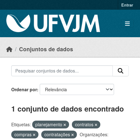
Skip to main content
Entrar
Conjuntos de dados
Ordenar por
1 conjunto de dados encontrado
Etiquetas:
planejamento
contratos
compras
contratações
Organizações: