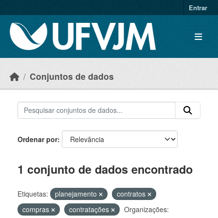
Skip to main content
Entrar
Conjuntos de dados
Ordenar por
1 conjunto de dados encontrado
Etiquetas:
planejamento
contratos
compras
contratações
Organizações: