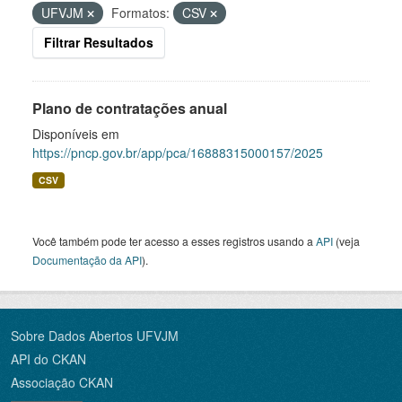
UFVJM
Formatos:
CSV
Filtrar Resultados
Plano de contratações anual
Disponíveis em
https://pncp.gov.br/app/pca/16888315000157/2025
CSV
Você também pode ter acesso a esses registros usando a
API
(veja
Documentação da API
).
Sobre Dados Abertos UFVJM
API do CKAN
Associação CKAN