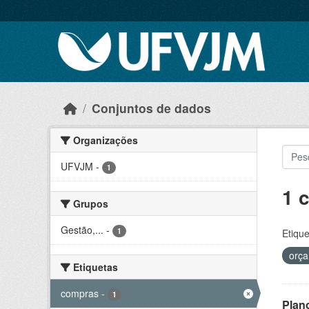
Skip to main content
Conjuntos de dados
Organizações
UFVJM
-
1
1 
Grupos
Gestão,...
-
1
Etique
orç
Etiquetas
compras
-
1
Plan