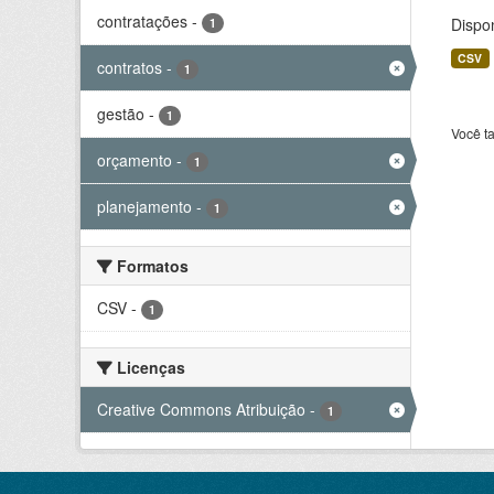
contratações
-
Dispo
1
CSV
contratos
-
1
gestão
-
1
Você t
orçamento
-
1
planejamento
-
1
Formatos
CSV
-
1
Licenças
Creative Commons Atribuição
-
1