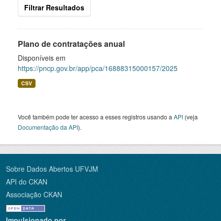
Filtrar Resultados
Plano de contratações anual
Disponíveis em
https://pncp.gov.br/app/pca/16888315000157/2025
CSV
Você também pode ter acesso a esses registros usando a
API
(veja
Documentação da API
).
Sobre Dados Abertos UFVJM
API do CKAN
Associação CKAN
Impulsionado por