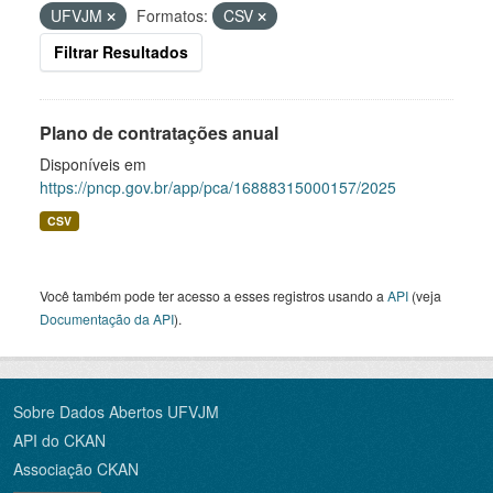
UFVJM
Formatos:
CSV
Filtrar Resultados
Plano de contratações anual
Disponíveis em
https://pncp.gov.br/app/pca/16888315000157/2025
CSV
Você também pode ter acesso a esses registros usando a
API
(veja
Documentação da API
).
Sobre Dados Abertos UFVJM
API do CKAN
Associação CKAN