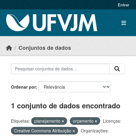
Skip to main content
Entrar
Conjuntos de dados
Ordenar por
1 conjunto de dados encontrado
Etiquetas:
planejamento
orçamento
Licenças:
Creative Commons Atribuição
Organizações: