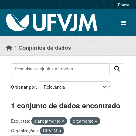
Skip to main content
Entrar
Conjuntos de dados
Ordenar por
1 conjunto de dados encontrado
Etiquetas:
planejamento
orçamento
Organizações:
UFVJM