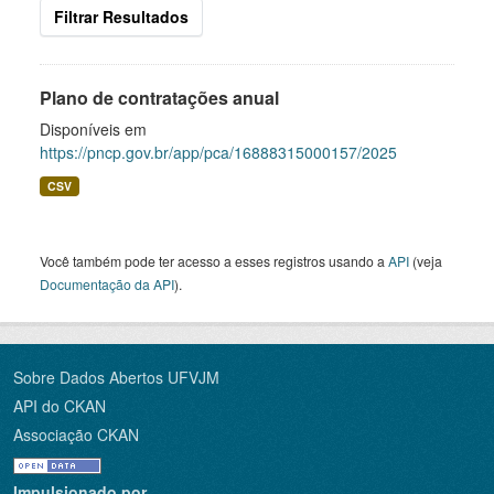
Filtrar Resultados
Plano de contratações anual
Disponíveis em
https://pncp.gov.br/app/pca/16888315000157/2025
CSV
Você também pode ter acesso a esses registros usando a
API
(veja
Documentação da API
).
Sobre Dados Abertos UFVJM
API do CKAN
Associação CKAN
Impulsionado por