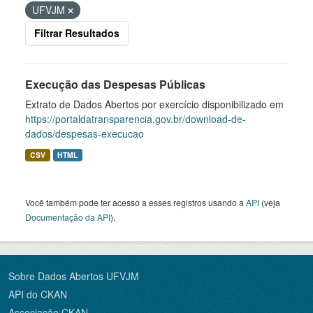
UFVJM
Filtrar Resultados
Execução das Despesas Públicas
Extrato de Dados Abertos por exercício disponibilizado em
https://portaldatransparencia.gov.br/download-de-
dados/despesas-execucao
CSV
HTML
Você também pode ter acesso a esses registros usando a
API
(veja
Documentação da API
).
Sobre Dados Abertos UFVJM
API do CKAN
Associação CKAN