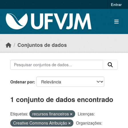
Skip to main content
Entrar
Conjuntos de dados
Ordenar por
1 conjunto de dados encontrado
Etiquetas:
recursos financeiros
Licenças:
Creative Commons Atribuição
Organizações: