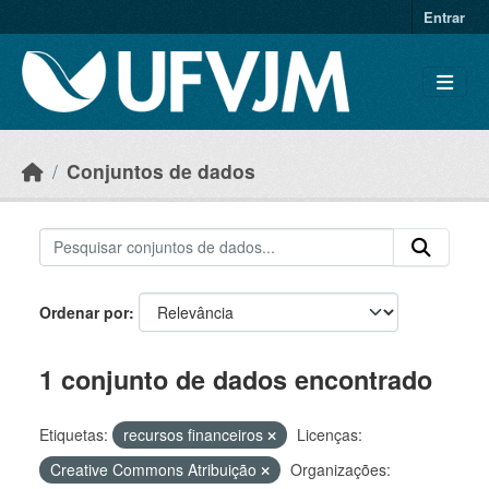
Skip to main content
Entrar
Conjuntos de dados
Ordenar por
1 conjunto de dados encontrado
Etiquetas:
recursos financeiros
Licenças:
Creative Commons Atribuição
Organizações: