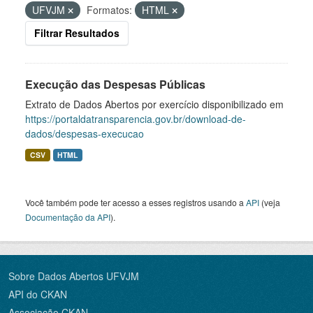
UFVJM
Formatos:
HTML
Filtrar Resultados
Execução das Despesas Públicas
Extrato de Dados Abertos por exercício disponibilizado em
https://portaldatransparencia.gov.br/download-de-
dados/despesas-execucao
CSV
HTML
Você também pode ter acesso a esses registros usando a
API
(veja
Documentação da API
).
Sobre Dados Abertos UFVJM
API do CKAN
Associação CKAN