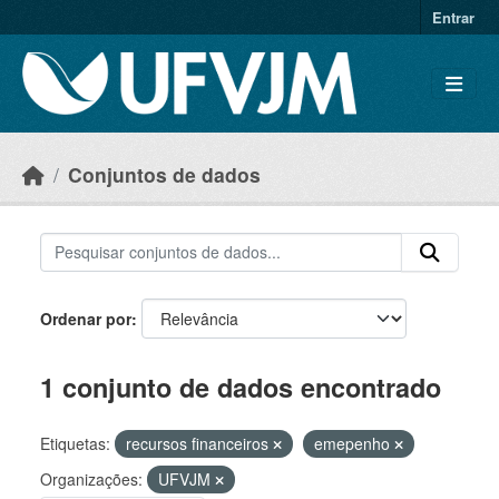
Skip to main content
Entrar
Conjuntos de dados
Ordenar por
1 conjunto de dados encontrado
Etiquetas:
recursos financeiros
emepenho
Organizações:
UFVJM