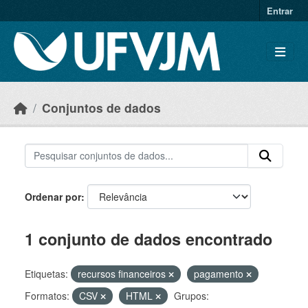
Skip to main content
Entrar
Conjuntos de dados
Ordenar por
1 conjunto de dados encontrado
Etiquetas:
recursos financeiros
pagamento
Formatos:
CSV
HTML
Grupos: