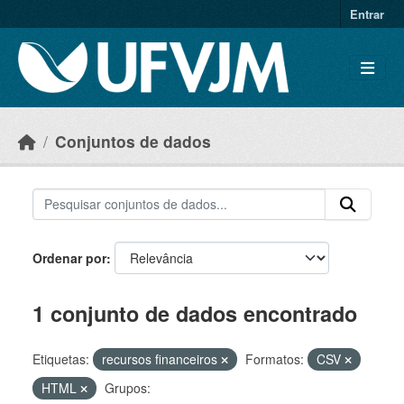
Skip to main content
Entrar
Conjuntos de dados
Ordenar por
1 conjunto de dados encontrado
Etiquetas:
recursos financeiros
Formatos:
CSV
HTML
Grupos: