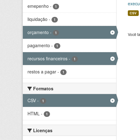
execu
emepenho
-
1
CSV
liquidação
-
1
orçamento
-
1
Você t
pagamento
-
1
recursos financeiros
-
1
restos a pagar
-
1
Formatos
CSV
-
1
HTML
-
1
Licenças