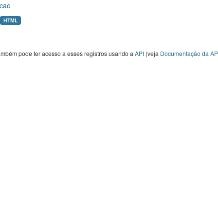
cao
HTML
ambém pode ter acesso a esses registros usando a
API
(veja
Documentação da AP