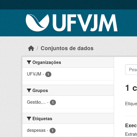
Skip to main content
Conjuntos de dados
Organizações
UFVJM
-
1
1 
Grupos
Gestão,...
-
1
Etique
Etiquetas
Exec
despesas
-
1
Extrat