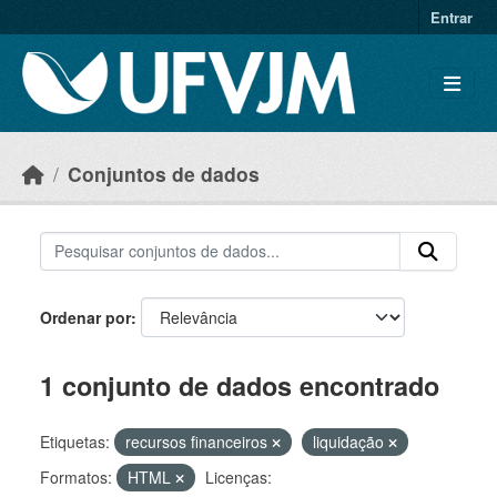
Skip to main content
Entrar
Conjuntos de dados
Ordenar por
1 conjunto de dados encontrado
Etiquetas:
recursos financeiros
liquidação
Formatos:
HTML
Licenças: