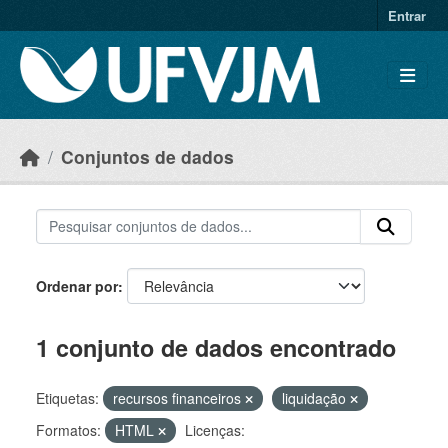
Skip to main content
Entrar
Conjuntos de dados
Ordenar por
1 conjunto de dados encontrado
Etiquetas:
recursos financeiros
liquidação
Formatos:
HTML
Licenças: