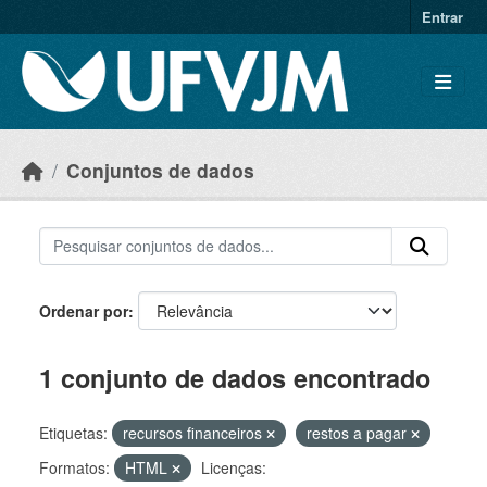
Skip to main content
Entrar
Conjuntos de dados
Ordenar por
1 conjunto de dados encontrado
Etiquetas:
recursos financeiros
restos a pagar
Formatos:
HTML
Licenças: