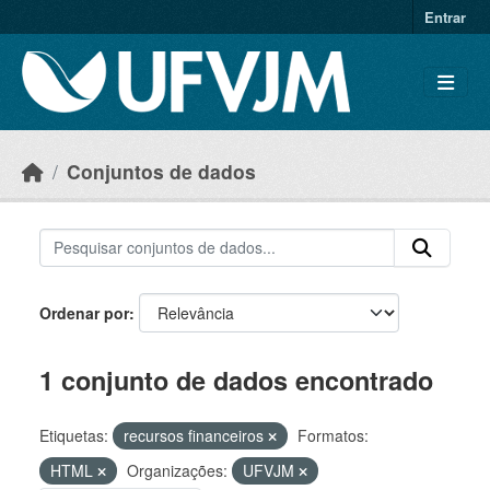
Skip to main content
Entrar
Conjuntos de dados
Ordenar por
1 conjunto de dados encontrado
Etiquetas:
recursos financeiros
Formatos:
HTML
Organizações:
UFVJM