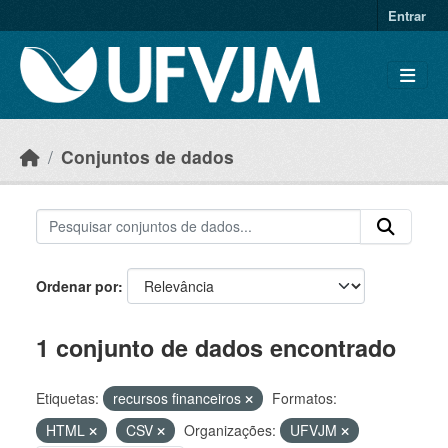
Skip to main content
Entrar
Conjuntos de dados
Ordenar por
1 conjunto de dados encontrado
Etiquetas:
recursos financeiros
Formatos:
HTML
CSV
Organizações:
UFVJM