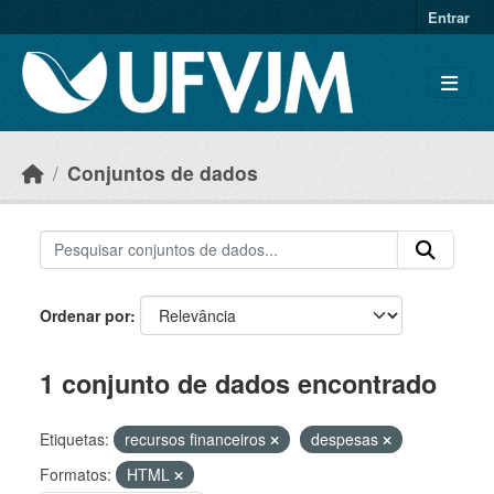
Skip to main content
Entrar
Conjuntos de dados
Ordenar por
1 conjunto de dados encontrado
Etiquetas:
recursos financeiros
despesas
Formatos:
HTML