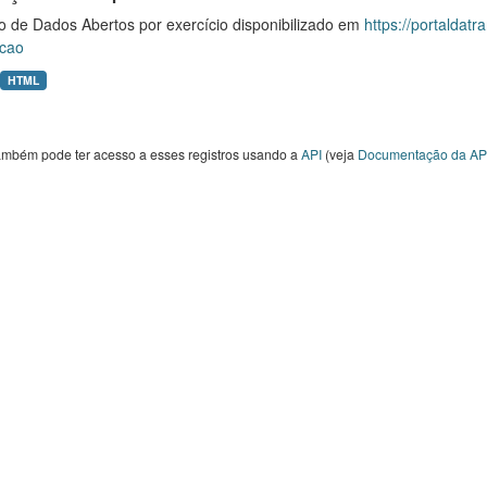
o de Dados Abertos por exercício disponibilizado em
https://portaldat
cao
HTML
ambém pode ter acesso a esses registros usando a
API
(veja
Documentação da AP