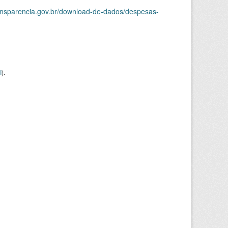
ransparencia.gov.br/download-de-dados/despesas-
I
).