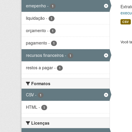
emepenho
-
Extrat
1
execu
liquidação
-
1
CSV
orçamento
-
1
Você t
pagamento
-
1
recursos financeiros
-
1
restos a pagar
-
1
Formatos
CSV
-
1
HTML
-
1
Licenças