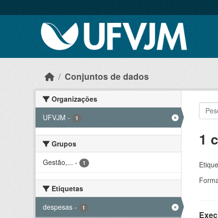
Skip to main content
Conjuntos de dados
Organizações
UFVJM
-
1
1 
Grupos
Gestão,...
-
1
Etique
Forma
Etiquetas
despesas
-
1
Exec