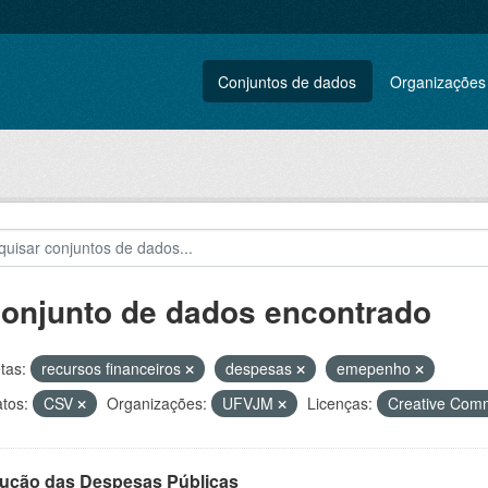
Conjuntos de dados
Organizações
conjunto de dados encontrado
tas:
recursos financeiros
despesas
emepenho
tos:
CSV
Organizações:
UFVJM
Licenças:
Creative Com
ução das Despesas Públicas