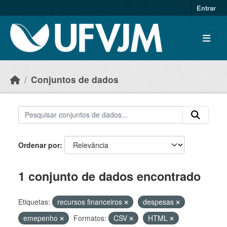
Skip to main content
Entrar
Conjuntos de dados
Ordenar por
1 conjunto de dados encontrado
Etiquetas:
recursos financeiros
despesas
emepenho
Formatos:
CSV
HTML