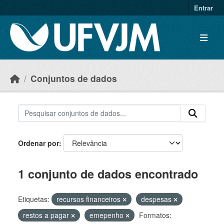
Skip to main content
Entrar
Conjuntos de dados
Ordenar por
1 conjunto de dados encontrado
Etiquetas:
recursos financeiros
despesas
restos a pagar
emepenho
Formatos: