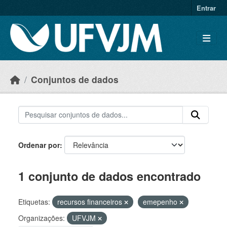
Skip to main content
Entrar
Conjuntos de dados
Ordenar por
1 conjunto de dados encontrado
Etiquetas:
recursos financeiros
emepenho
Organizações:
UFVJM