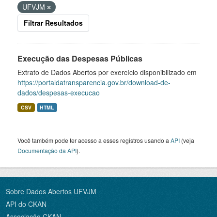
UFVJM
Filtrar Resultados
Execução das Despesas Públicas
Extrato de Dados Abertos por exercício disponibilizado em
https://portaldatransparencia.gov.br/download-de-
dados/despesas-execucao
CSV
HTML
Você também pode ter acesso a esses registros usando a
API
(veja
Documentação da API
).
Sobre Dados Abertos UFVJM
API do CKAN
Associação CKAN