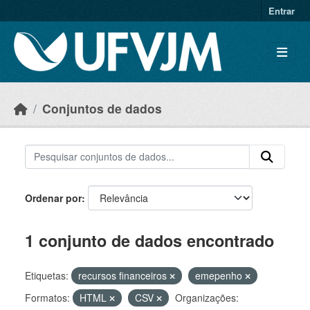
Skip to main content
Entrar
Conjuntos de dados
Ordenar por
1 conjunto de dados encontrado
Etiquetas:
recursos financeiros
emepenho
Formatos:
HTML
CSV
Organizações: