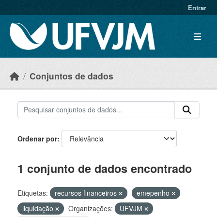
Skip to main content
Entrar
Conjuntos de dados
Ordenar por
1 conjunto de dados encontrado
Etiquetas:
recursos financeiros
emepenho
liquidação
Organizações:
UFVJM