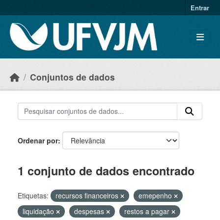
Skip to main content
Entrar
Conjuntos de dados
Ordenar por
1 conjunto de dados encontrado
Etiquetas:
recursos financeiros
emepenho
liquidação
despesas
restos a pagar