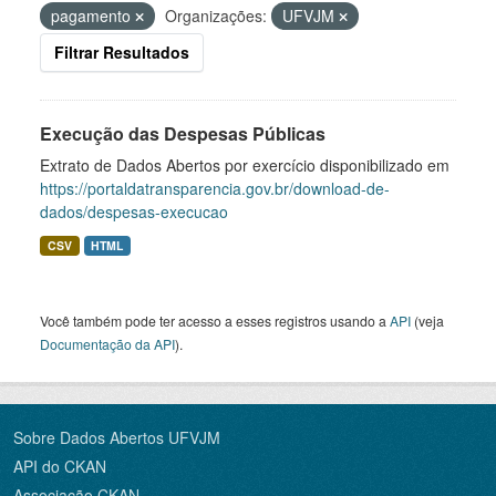
pagamento
Organizações:
UFVJM
Filtrar Resultados
Execução das Despesas Públicas
Extrato de Dados Abertos por exercício disponibilizado em
https://portaldatransparencia.gov.br/download-de-
dados/despesas-execucao
CSV
HTML
Você também pode ter acesso a esses registros usando a
API
(veja
Documentação da API
).
Sobre Dados Abertos UFVJM
API do CKAN
Associação CKAN