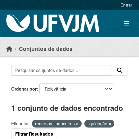
Skip to main content
Entrar
Conjuntos de dados
Ordenar por
1 conjunto de dados encontrado
Etiquetas:
recursos financeiros
liquidação
Filtrar Resultados