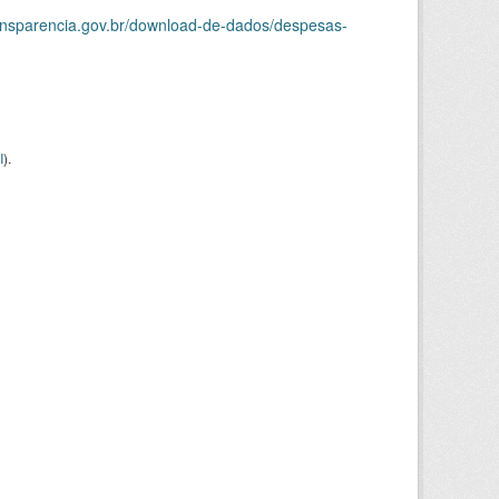
ransparencia.gov.br/download-de-dados/despesas-
I
).