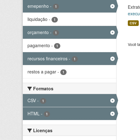
emepenho
-
Extrat
1
execu
liquidação
-
1
CSV
orçamento
-
1
Você t
pagamento
-
1
recursos financeiros
-
1
restos a pagar
-
1
Formatos
CSV
-
1
HTML
-
1
Licenças