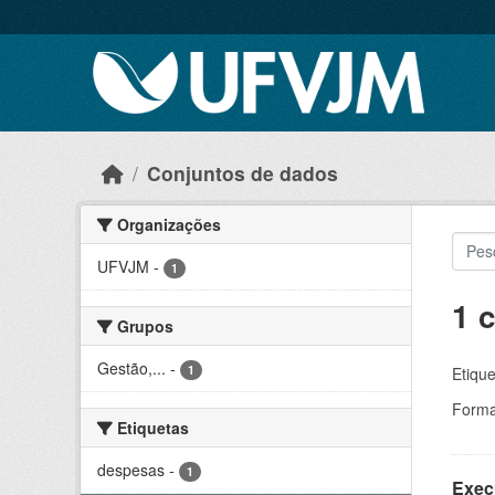
Skip to main content
Conjuntos de dados
Organizações
UFVJM
-
1
1 
Grupos
Gestão,...
-
1
Etique
Forma
Etiquetas
despesas
-
1
Exec