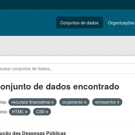
Conjuntos de dados
Organizações
conjunto de dados encontrado
tas:
recursos financeiros
orçamento
emepenho
tos:
HTML
CSV
ução das Despesas Públicas