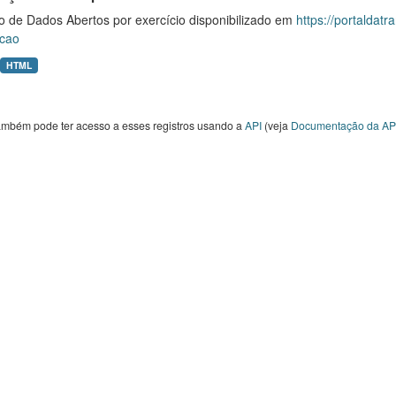
o de Dados Abertos por exercício disponibilizado em
https://portaldat
cao
HTML
ambém pode ter acesso a esses registros usando a
API
(veja
Documentação da AP