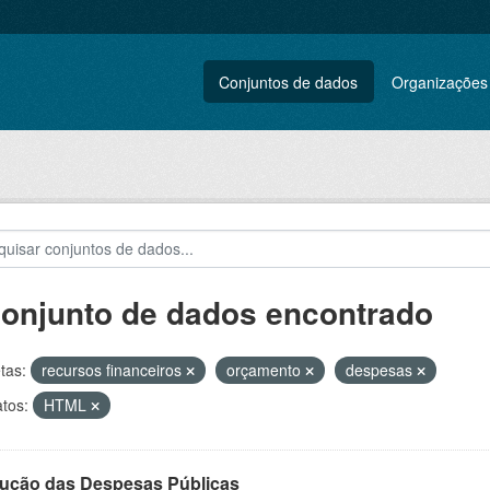
Conjuntos de dados
Organizações
conjunto de dados encontrado
tas:
recursos financeiros
orçamento
despesas
tos:
HTML
ução das Despesas Públicas