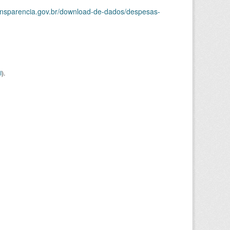
ransparencia.gov.br/download-de-dados/despesas-
I
).