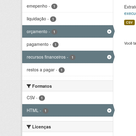
emepenho
-
Extrat
1
execu
liquidação
-
1
CSV
orçamento
-
1
Você t
pagamento
-
1
recursos financeiros
-
1
restos a pagar
-
1
Formatos
CSV
-
1
HTML
-
1
Licenças