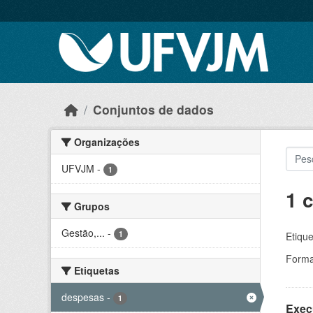
Skip to main content
Conjuntos de dados
Organizações
UFVJM
-
1
1 
Grupos
Gestão,...
-
1
Etique
Forma
Etiquetas
despesas
-
1
Exec