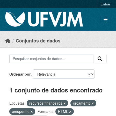
Skip to main content
Entrar
Conjuntos de dados
Ordenar por
1 conjunto de dados encontrado
Etiquetas:
recursos financeiros
orçamento
emepenho
Formatos:
HTML