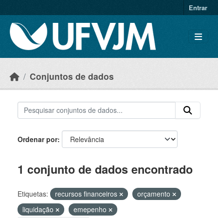
Skip to main content
Entrar
Conjuntos de dados
Ordenar por
1 conjunto de dados encontrado
Etiquetas:
recursos financeiros
orçamento
liquidação
emepenho