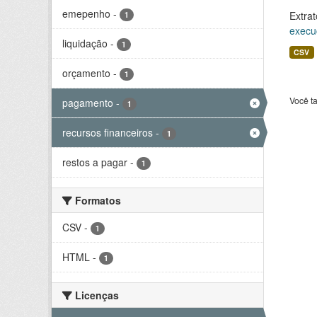
emepenho
-
Extrat
1
execu
liquidação
-
1
CSV
orçamento
-
1
Você t
pagamento
-
1
recursos financeiros
-
1
restos a pagar
-
1
Formatos
CSV
-
1
HTML
-
1
Licenças