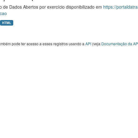
o de Dados Abertos por exercício disponibilizado em
https://portaldat
cao
HTML
ambém pode ter acesso a esses registros usando a
API
(veja
Documentação da AP