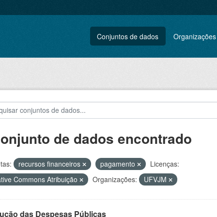
Conjuntos de dados
Organizações
conjunto de dados encontrado
tas:
recursos financeiros
pagamento
Licenças:
tive Commons Atribuição
Organizações:
UFVJM
ução das Despesas Públicas