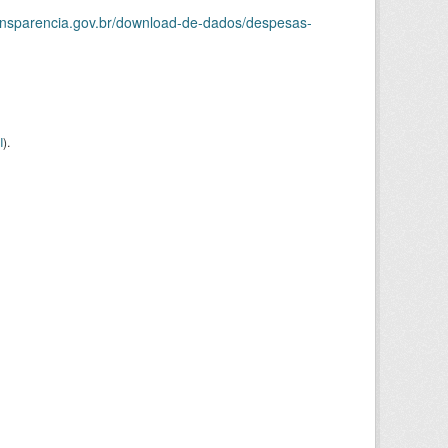
ransparencia.gov.br/download-de-dados/despesas-
I
).