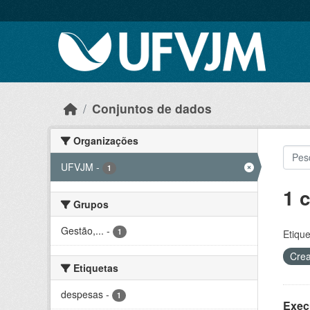
Skip to main content
Conjuntos de dados
Organizações
UFVJM
-
1
1 
Grupos
Gestão,...
-
1
Etique
Crea
Etiquetas
despesas
-
1
Exec