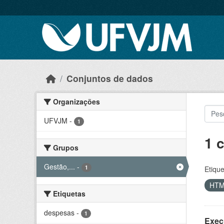
Skip to main content
Conjuntos de dados
Organizações
UFVJM
-
1
1 
Grupos
Gestão,...
-
1
Etique
HT
Etiquetas
despesas
-
1
Exec