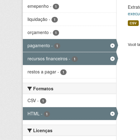
emepenho
-
Extrat
1
execu
liquidação
-
1
CSV
orçamento
-
1
Você t
pagamento
-
1
recursos financeiros
-
1
restos a pagar
-
1
Formatos
CSV
-
1
HTML
-
1
Licenças