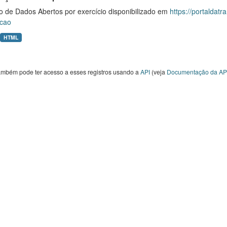
o de Dados Abertos por exercício disponibilizado em
https://portaldat
cao
HTML
ambém pode ter acesso a esses registros usando a
API
(veja
Documentação da AP