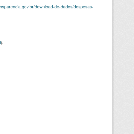
ransparencia.gov.br/download-de-dados/despesas-
I
).