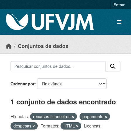
Skip to main content
Entrar
Conjuntos de dados
Ordenar por
1 conjunto de dados encontrado
Etiquetas:
recursos financeiros
pagamento
despesas
Formatos:
HTML
Licenças: