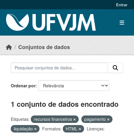
Skip to main content
Entrar
Conjuntos de dados
Ordenar por
1 conjunto de dados encontrado
Etiquetas:
recursos financeiros
pagamento
liquidação
Formatos:
HTML
Licenças: