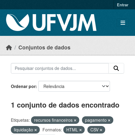
Skip to main content
Entrar
Conjuntos de dados
Ordenar por
1 conjunto de dados encontrado
Etiquetas:
recursos financeiros
pagamento
liquidação
Formatos:
HTML
CSV