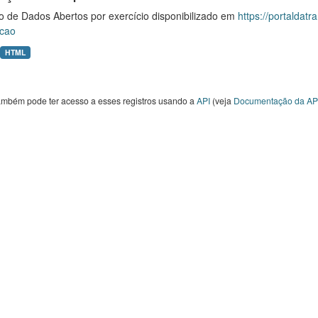
o de Dados Abertos por exercício disponibilizado em
https://portaldat
cao
HTML
ambém pode ter acesso a esses registros usando a
API
(veja
Documentação da AP