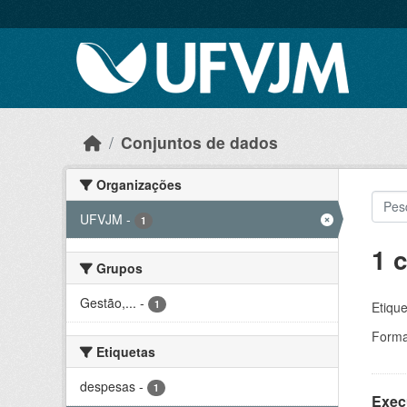
Skip to main content
Conjuntos de dados
Organizações
UFVJM
-
1
1 
Grupos
Gestão,...
-
1
Etique
Forma
Etiquetas
despesas
-
1
Exec