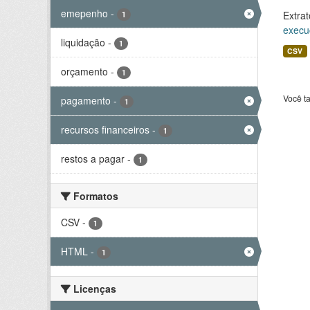
emepenho
-
Extrat
1
execu
liquidação
-
1
CSV
orçamento
-
1
Você t
pagamento
-
1
recursos financeiros
-
1
restos a pagar
-
1
Formatos
CSV
-
1
HTML
-
1
Licenças