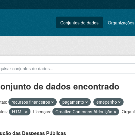
Conjuntos de dados
Organizações
conjunto de dados encontrado
tas:
recursos financeiros
pagamento
emepenho
tos:
HTML
Licenças:
Creative Commons Atribuição
Organi
ução das Despesas Públicas