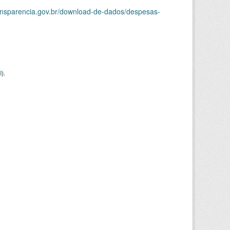
ransparencia.gov.br/download-de-dados/despesas-
I
).