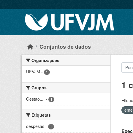
Skip to main content
Conjuntos de dados
Organizações
UFVJM
-
1
1 
Grupos
Gestão,...
-
1
Etique
eme
Etiquetas
despesas
-
1
Exec