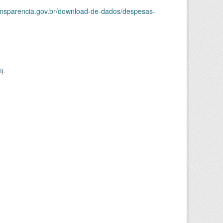
ransparencia.gov.br/download-de-dados/despesas-
I
).