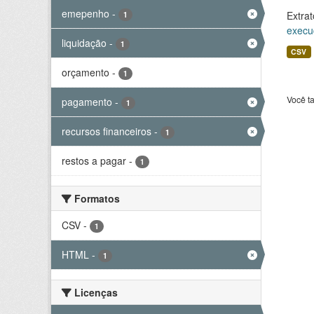
emepenho
-
Extrat
1
execu
liquidação
-
1
CSV
orçamento
-
1
Você t
pagamento
-
1
recursos financeiros
-
1
restos a pagar
-
1
Formatos
CSV
-
1
HTML
-
1
Licenças