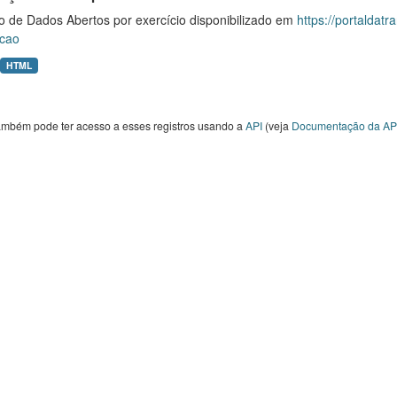
o de Dados Abertos por exercício disponibilizado em
https://portaldat
cao
HTML
ambém pode ter acesso a esses registros usando a
API
(veja
Documentação da AP