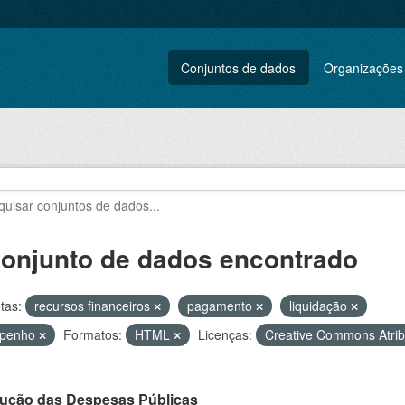
Conjuntos de dados
Organizações
conjunto de dados encontrado
tas:
recursos financeiros
pagamento
liquidação
penho
Formatos:
HTML
Licenças:
Creative Commons Atri
ução das Despesas Públicas