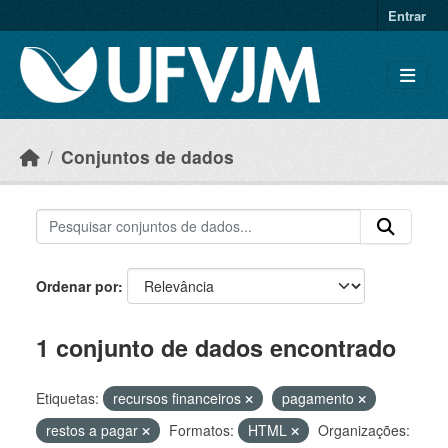
Skip to main content
Entrar
Conjuntos de dados
Ordenar por
1 conjunto de dados encontrado
Etiquetas:
recursos financeiros
pagamento
restos a pagar
Formatos:
HTML
Organizações: