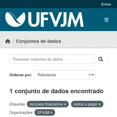
Skip to main content
Entrar
Conjuntos de dados
Ordenar por
1 conjunto de dados encontrado
Etiquetas:
recursos financeiros
restos a pagar
Organizações:
UFVJM