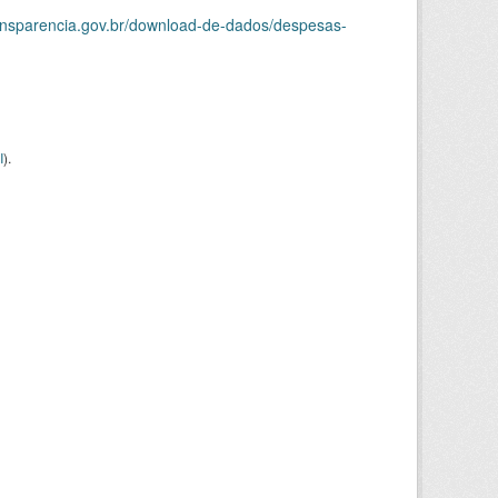
ransparencia.gov.br/download-de-dados/despesas-
I
).