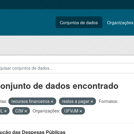
Conjuntos de dados
Organizações
conjunto de dados encontrado
tas:
recursos financeiros
restos a pagar
Formatos:
ML
CSV
Organizações:
UFVJM
ução das Despesas Públicas