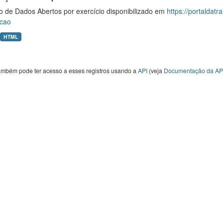
o de Dados Abertos por exercício disponibilizado em
https://portaldat
cao
HTML
ambém pode ter acesso a esses registros usando a
API
(veja
Documentação da AP