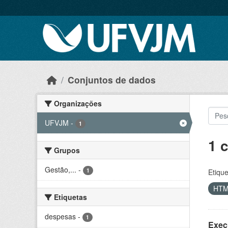
Skip to main content
Conjuntos de dados
Organizações
UFVJM
-
1
1 
Grupos
Gestão,...
-
1
Etique
HT
Etiquetas
despesas
-
1
Exec