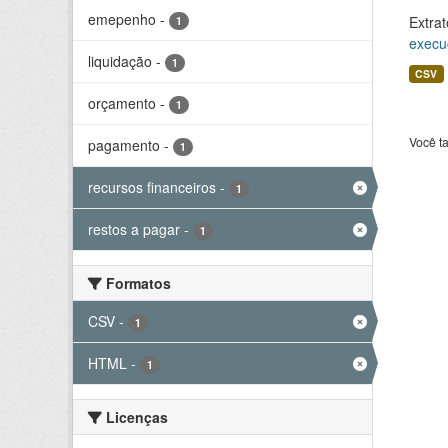
emepenho
-
Extrat
1
execu
liquidação
-
1
CSV
orçamento
-
1
Você t
pagamento
-
1
recursos financeiros
-
1
restos a pagar
-
1
Formatos
CSV
-
1
HTML
-
1
Licenças