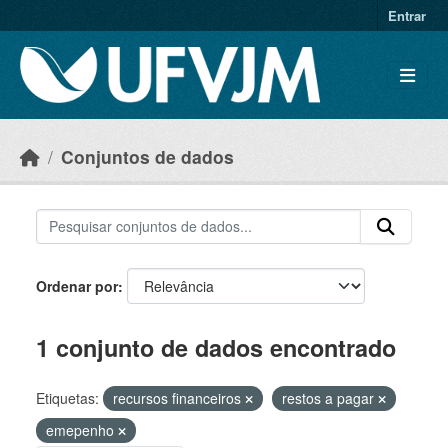
Skip to main content
Entrar
Conjuntos de dados
Ordenar por
1 conjunto de dados encontrado
Etiquetas:
recursos financeiros
restos a pagar
emepenho