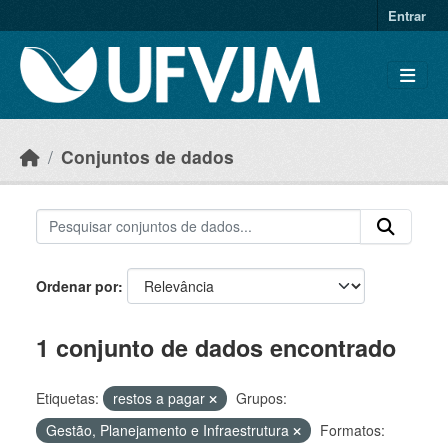
Skip to main content
Entrar
Conjuntos de dados
Ordenar por
1 conjunto de dados encontrado
Etiquetas:
restos a pagar
Grupos:
Gestão, Planejamento e Infraestrutura
Formatos: