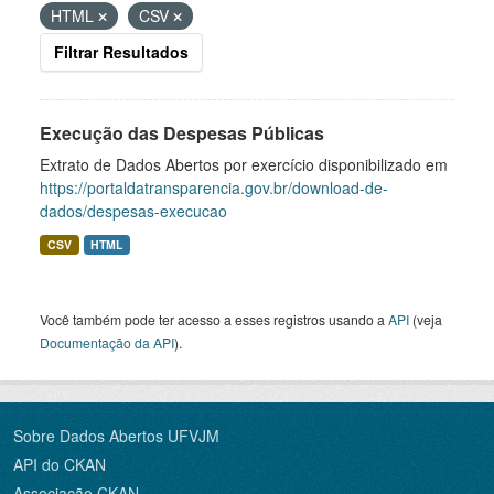
HTML
CSV
Filtrar Resultados
Execução das Despesas Públicas
Extrato de Dados Abertos por exercício disponibilizado em
https://portaldatransparencia.gov.br/download-de-
dados/despesas-execucao
CSV
HTML
Você também pode ter acesso a esses registros usando a
API
(veja
Documentação da API
).
Sobre Dados Abertos UFVJM
API do CKAN
Associação CKAN