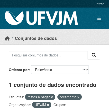
Skip to main content
Entrar
Conjuntos de dados
Ordenar por
1 conjunto de dados encontrado
Etiquetas:
restos a pagar
orçamento
Organizações:
UFVJM
Grupos: