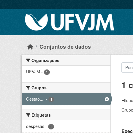
Skip to main content
Conjuntos de dados
Organizações
UFVJM
-
1
1 
Grupos
Gestão,...
-
1
Etique
Grupo
Etiquetas
despesas
-
1
Exec