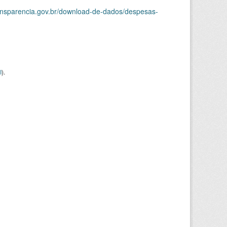
ransparencia.gov.br/download-de-dados/despesas-
I
).