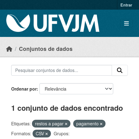
Skip to main content
Entrar
Conjuntos de dados
Ordenar por
1 conjunto de dados encontrado
Etiquetas:
restos a pagar
pagamento
Formatos:
CSV
Grupos: