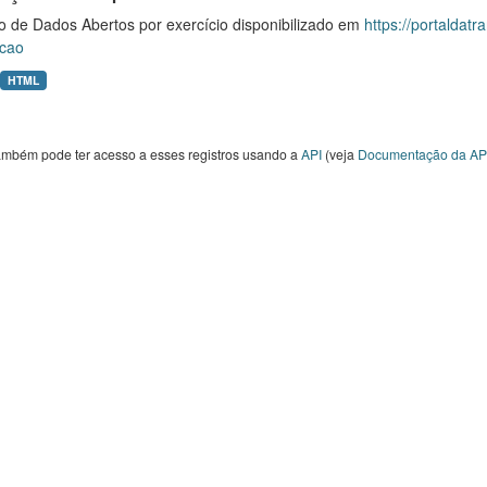
o de Dados Abertos por exercício disponibilizado em
https://portaldat
cao
HTML
ambém pode ter acesso a esses registros usando a
API
(veja
Documentação da AP