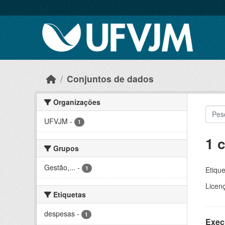
Skip to main content
Conjuntos de dados
Organizações
UFVJM
-
1
1 
Grupos
Gestão,...
-
1
Etique
Licen
Etiquetas
despesas
-
1
Exec