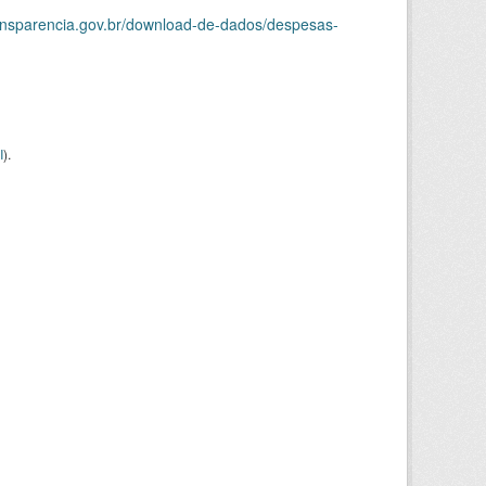
ransparencia.gov.br/download-de-dados/despesas-
I
).