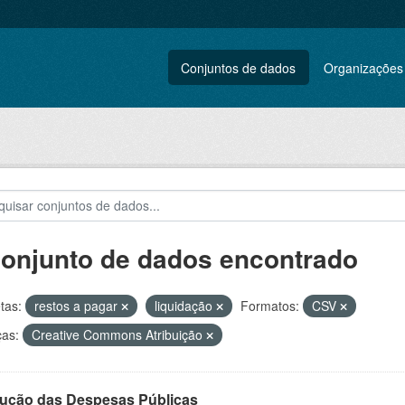
Conjuntos de dados
Organizações
conjunto de dados encontrado
tas:
restos a pagar
liquidação
Formatos:
CSV
ças:
Creative Commons Atribuição
ução das Despesas Públicas