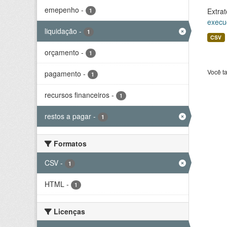
emepenho
-
Extrat
1
execu
liquidação
-
1
CSV
orçamento
-
1
Você t
pagamento
-
1
recursos financeiros
-
1
restos a pagar
-
1
Formatos
CSV
-
1
HTML
-
1
Licenças