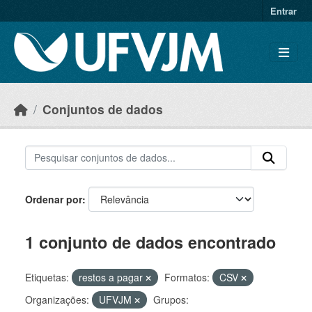
Skip to main content
Entrar
Conjuntos de dados
Ordenar por
1 conjunto de dados encontrado
Etiquetas:
restos a pagar
Formatos:
CSV
Organizações:
UFVJM
Grupos: