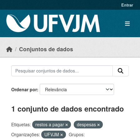
Skip to main content
Entrar
Conjuntos de dados
Ordenar por
1 conjunto de dados encontrado
Etiquetas:
restos a pagar
despesas
Organizações:
UFVJM
Grupos: