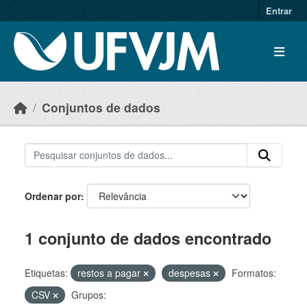
Skip to main content
Entrar
Conjuntos de dados
Ordenar por
1 conjunto de dados encontrado
Etiquetas:
restos a pagar
despesas
Formatos:
CSV
Grupos: